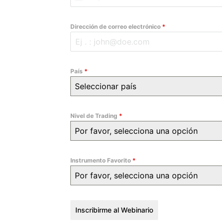
P
e
r
Dirección de correo electrónico
*
u
+
5
País
*
1
Seleccionar país
Nivel de Trading
*
Por favor, selecciona una opción
Instrumento Favorito
*
Por favor, selecciona una opción
Inscribirme al Webinario