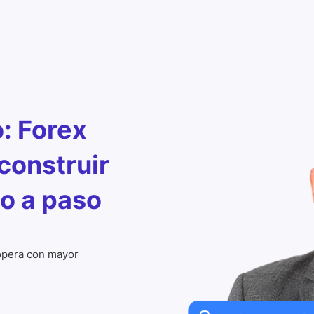
: Forex
construir
so a paso
 opera con mayor